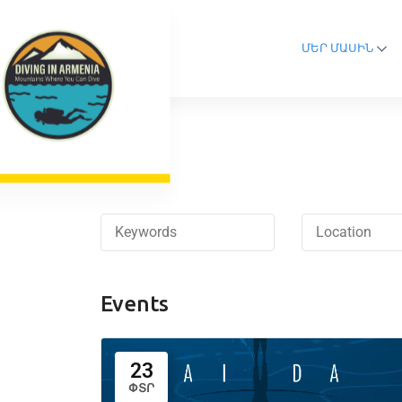
ՄԵՐ ՄԱՍԻՆ
Events
23
ՓՏՐ