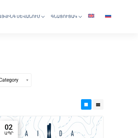
ԱՅՎԻՆԳ ՍԵՎԱՆՈՒՄ
ԳՆԱՑՈՒՑԱԿ
Category
02
ԱՊՐ