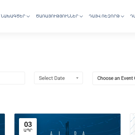
ՆԱԽԱԳԾԵՐ
ԾԱՌԱՅՈՒԹՅՈՒՆՆԵՐ
ԴԱՅՎ ՌԵԶՈՐԹ
Դ
Select Date
Choose an Event 
Range
03
ԱՊՐ